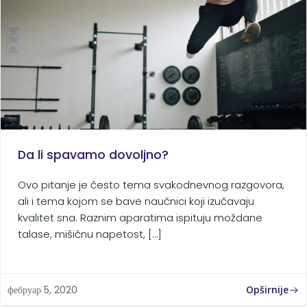
Da li spavamo dovoljno?
Ovo pitanje je često tema svakodnevnog razgovora,
ali i tema kojom se bave naučnici koji izučavaju
kvalitet sna. Raznim aparatima ispituju moždane
talase, mišićnu napetost, […]
Opširnije
фебруар 5, 2020