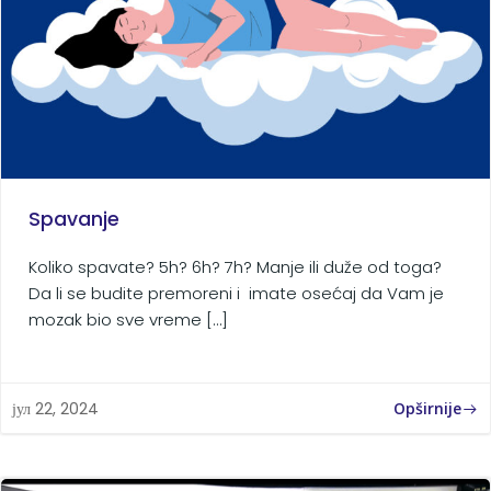
Spavanje
Koliko spavate? 5h? 6h? 7h? Manje ili duže od toga?
Da li se budite premoreni i imate osećaj da Vam je
mozak bio sve vreme […]
Opširnije
јул 22, 2024