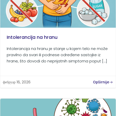
Intolerancija na hranu
Intolerancija na hranu je stanje u kojem telo ne može
pravilno da svari ili podnese određene sastojke iz
hrane, što dovodi do neprijatnih simptoma poput […]
Opširnije
фебруар 16, 2026