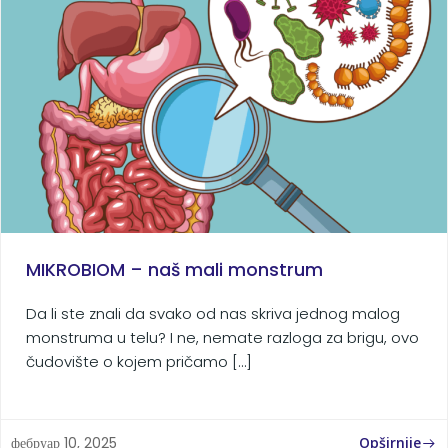
MIKROBIOM – naš mali monstrum
Da li ste znali da svako od nas skriva jednog malog
monstruma u telu? I ne, nemate razloga za brigu, ovo
čudovište o kojem pričamo […]
Opširnije
фебруар 10, 2025