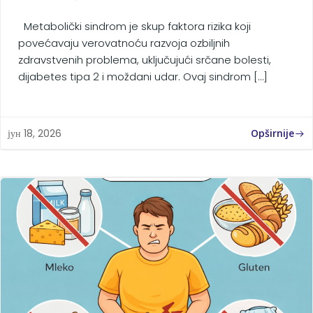
Metabolički sindrom je skup faktora rizika koji
povećavaju verovatnoću razvoja ozbiljnih
zdravstvenih problema, uključujući srčane bolesti,
dijabetes tipa 2 i moždani udar. Ovaj sindrom […]
Opširnije
јун 18, 2026