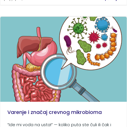
Varenje i značaj crevnog mikrobioma
“Ide mi voda na usta!” — koliko puta ste čuli ili čak i