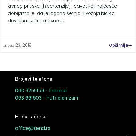
krvnog pritiska (hipertenzije). Savet koji najčesće
dobijamo je da je lagana šetnja ili vožnja bicikla
dovoljna fizička aktivnost.
Opširnije
април 23, 2018
Brojevi telefona:
060 3259159 - treninzi
063 661503
-
nutricionizam
E-mail adresa:
office@tend.rs