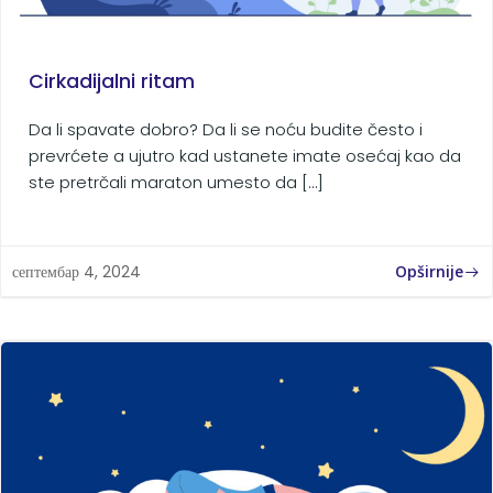
Cirkadijalni ritam
Da li spavate dobro? Da li se noću budite često i
prevrćete a ujutro kad ustanete imate osećaj kao da
ste pretrčali maraton umesto da […]
Opširnije
септембар 4, 2024