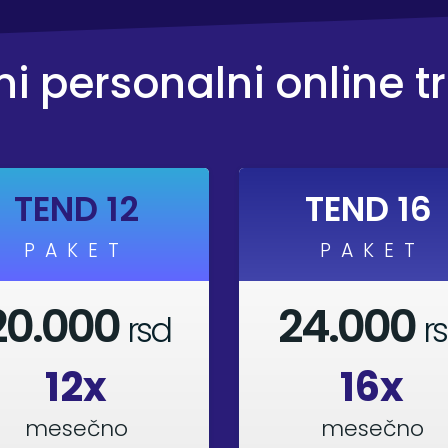
i personalni online tr
TEND 12
TEND 16
PAKET
PAKET
20.000
24.000
rsd
r
12x
16x
mesečno
mesečno