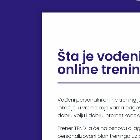
Šta je vođen
online treni
Vođeni personalni online trening je 
lokacije, u vreme koje vama odgov
dobru volju i dobru internet konekc
Trener TEND-a će na osnovu dijagn
personalizovani plan treninga uz p