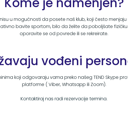
Kome je namenjen?
nisu u mogućnosti da posete naš klub, koji često menjaju m
reativno bavite sportom, bilo da želite da poboljšate fizič
oporavite se od povrede ili se rekreirate.
avaju vođeni persona
erminima koji odgovaraju vama preko našeg TEND Skype profi
platforme ( Viber, Whatsapp ili Zoom).
Kontaktiraj nas radi rezervacije termina.