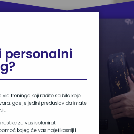
i personalni
ng?
vid treninga koji radite sa bilo koje
ara, gde je jedini preduslov da imate
iju.
ostike za vas isplanirati
omoć kojeg će vas najefikasniji i