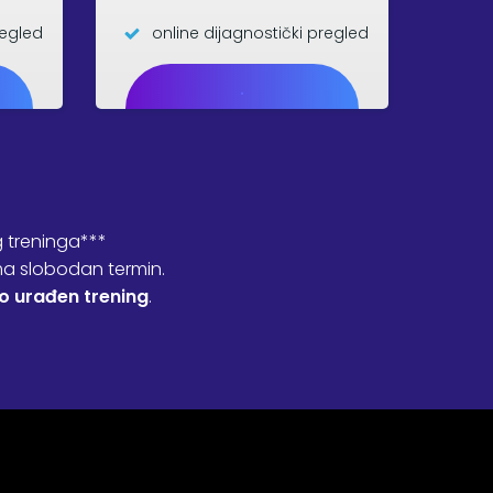
regled
online dijagnostički pregled
.
 treninga***
ima slobodan termin.
ao urađen trening
.