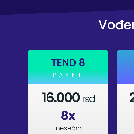
Vođen
TEND 8
PAKET
16.000
rsd
8x
mesečno