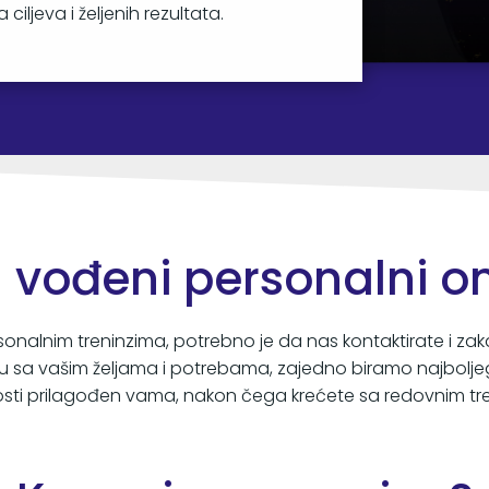
ciljeva i željenih rezultata.
 vođeni personalni on
sonalnim treninzima, potrebno je da nas kontaktirate i zaka
du sa vašim željama i potrebama, zajedno biramo najbolje
sti prilagođen vama, nakon čega krećete sa redovnim tre