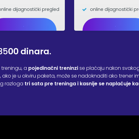
online dijagnostički pregled
online dijagnostički p
.
.
35
00 dinara
.
 treningu, a
pojedinačni treninzi
se plaćaju nakon svakog
, ako je u okviru paketa, može se nadoknaditi ako trener 
og razloga
tri sata pre treninga i kasnije se naplaćuje k