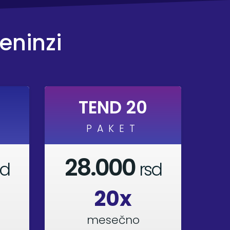
eninzi
TEND 20
PAKET
28.000
sd
rsd
20x
mesečno