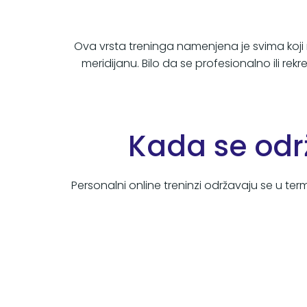
Ova vrsta treninga namenjena je svima koji 
meridijanu. Bilo da se profesionalno ili rek
Kada se održ
Personalni online treninzi održavaju se u t