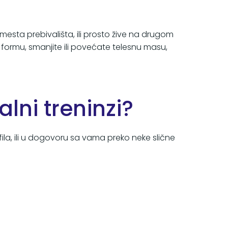
esta prebivališta, ili prosto žive na drugom
ku formu, smanjite ili povećate telesnu masu,
lni treninzi?
la, ili u dogovoru sa vama preko neke slične