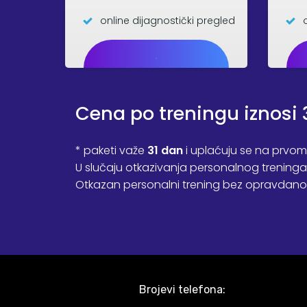
online dijagnostički pregled
.
Cena po treningu iznosi 
* paketi važe
31 dan
i uplaćuju se na prvom
U slučaju otkazivanja personalnog treninga
Otkazan personalni trening bez opravdan
Brojevi telefona: