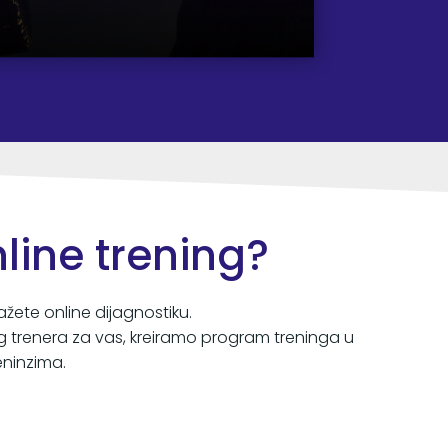
line trening?
žete online dijagnostiku.
g trenera za vas, kreiramo program treninga u
ninzima.