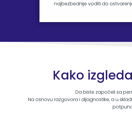
najbezbednije voditi do ostvarenja 
Kako izgleda
Da biste započeli sa per
Na osnovu razgovora i dijagnostike, a u skla
potpuno