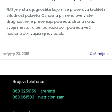
FMS je vrsta dijagnostike kojom se proverava kvalitet i
skladnost pokreta. Osnovna primena ove vrste
dijagnostike je prevencija povreda, ali ona nalazi
svoje mesto i u period kada bol i povreda već
nastanu otkrivajući njihov uzrok.
Opširnije
фебруар 23, 2018
Brojevi telefona:
060 3259159 - treninzi
063 661503
-
nutricionizam